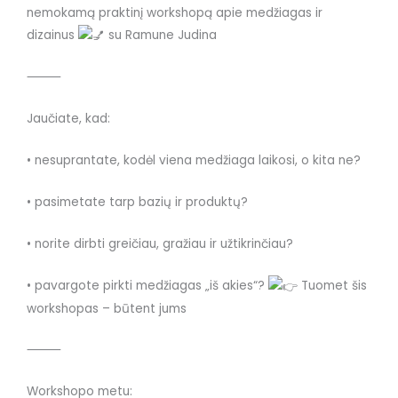
nemokamą praktinį workshopą apie medžiagas ir
dizainus
su Ramune Judina
⸻
Jaučiate, kad:
• nesuprantate, kodėl viena medžiaga laikosi, o kita ne?
• pasimetate tarp bazių ir produktų?
• norite dirbti greičiau, gražiau ir užtikrinčiau?
• pavargote pirkti medžiagas „iš akies“?
Tuomet šis
workshopas – būtent jums
⸻
Workshopo metu: