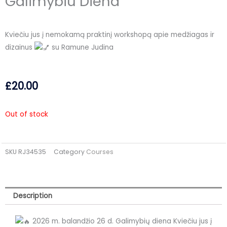
Galimybiu Diena
Kviečiu jus į nemokamą praktinį workshopą apie medžiagas ir
dizainus
su Ramune Judina
£
20.00
Out of stock
SKU
RJ34535
Category
Courses
Description
2026 m. balandžio 26 d. Galimybių diena Kviečiu jus į