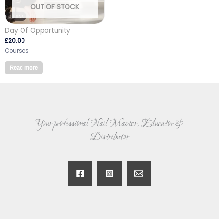
OUT OF STOCK
Day Of Opportunity
£
20.00
Courses
Read more
Your professional Nail Master, Educator &
Distributor