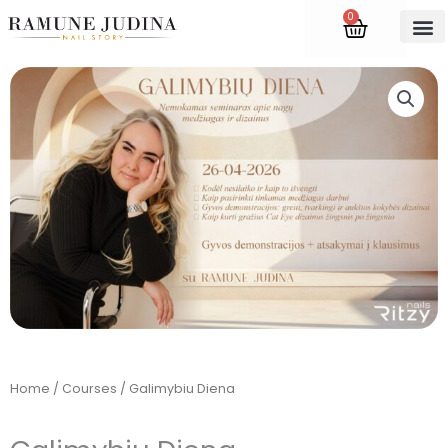
Skip
0
Cart
to
content
Accredite
Home
/
Courses
/ Galimybiu Diena