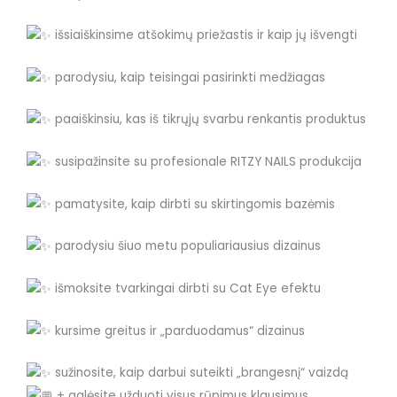
išsiaiškinsime atšokimų priežastis ir kaip jų išvengti
parodysiu, kaip teisingai pasirinkti medžiagas
paaiškinsiu, kas iš tikrųjų svarbu renkantis produktus
susipažinsite su profesionale RITZY NAILS produkcija
pamatysite, kaip dirbti su skirtingomis bazėmis
parodysiu šiuo metu populiariausius dizainus
išmoksite tvarkingai dirbti su Cat Eye efektu
kursime greitus ir „parduodamus“ dizainus
sužinosite, kaip darbui suteikti „brangesnį“ vaizdą
+ galėsite užduoti visus rūpimus klausimus