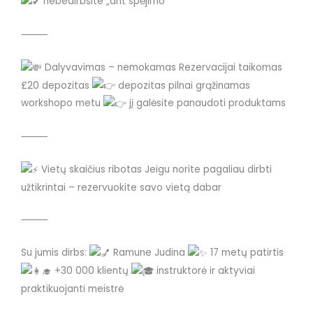
nebedirbsite „ant spėjimo“
⸻
Dalyvavimas – nemokamas Rezervacijai taikomas
£20 depozitas
depozitas pilnai grąžinamas
workshopo metu
jį galėsite panaudoti produktams
⸻
Vietų skaičius ribotas Jeigu norite pagaliau dirbti
užtikrintai – rezervuokite savo vietą dabar
⸻
Su jumis dirbs:
Ramune Judina
17 metų patirtis
+30 000 klientų
instruktorė ir aktyviai
praktikuojanti meistrė